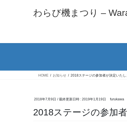
コ
ナ
ン
ビ
わらび機まつり – Warabi
テ
ゲ
ン
ー
ツ
シ
へ
ョ
ス
ン
キ
に
ッ
移
プ
動
HOME
お知らせ
2018ステージの参加者が決定いたし
2018年7月9日
/ 最終更新日時 :
2019年1月19日
furukawa
2018ステージの参加